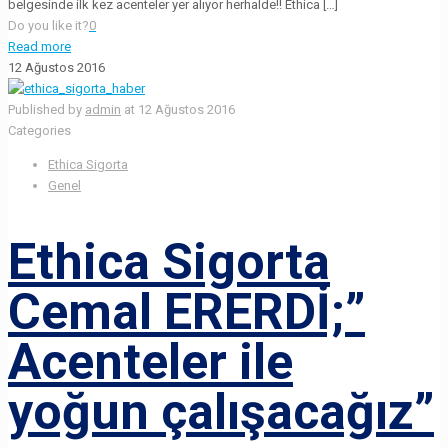
belgesinde ilk kez acenteler yer alıyor herhalde!! Ethica […]
Do you like it?
0
Read more
12 Ağustos 2016
Published by
admin
at
12 Ağustos 2016
Categories
Ethica Sigorta
Genel
Ethica Sigorta
Cemal ERERDİ;”
Acenteler ile
yoğun çalışacağız”