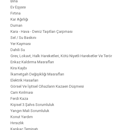
Bina
Ev Eşyası
Fırtına
Kar Ağırlığı
Duman
Kara - Hava - Deniz Taşıtları Çarpması
Sel / Su Baskını
Yer Kayması
Dahili Su
Grev, Lokavt, Halk Hareketleri, Kötü Niyetli Hareketler Ve Terör
Enkaz Kaldırma Masrafları
Kira Kaybı
İkametgah Değişikliği Masrafları
Elektrik Hasarları
Görsel Ve İşitsel Cihazların Kazaen Düşmesi
Cam Kırılması
Ferdi Kaza
Kişisel 3.Şahıs Sorumluluk
Yangın Mali Sorumluluk
Konut Yardım
Hırsızlık
Kapkaç Teminatı